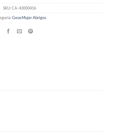
SKU:
CA-43000416
egoría:
Geox Mujer Abrigos