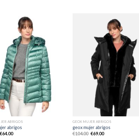
JER ABRIGOS
GEOX MUJER ABRIGOS
jer abrigos
geox mujer abrigos
€
64.00
€
104.00
€
69.00