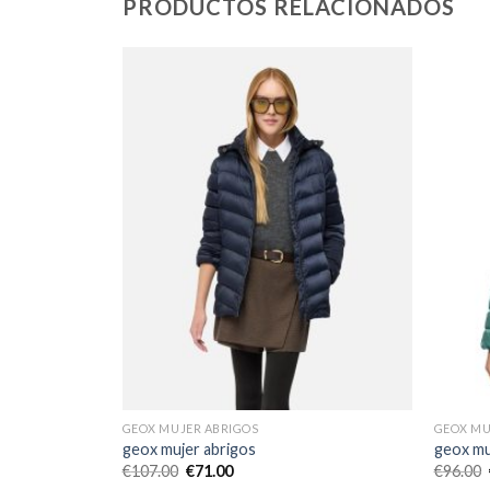
PRODUCTOS RELACIONADOS
GEOX MUJER ABRIGOS
GEOX MU
geox mujer abrigos
geox mu
€
107.00
€
71.00
€
96.00