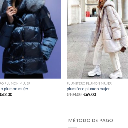
RO PLUMON MUJER
PLUMIFERO PLUMON MUJER
ro plumon mujer
plumifero plumon mujer
€
63.00
€
104.00
€
69.00
MÉTODO DE PAGO