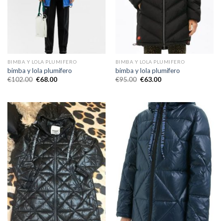
BIMBA Y LOLA PLUMIFERO
BIMBA Y LOLA PLUMIFERO
bimba y lola plumifero
bimba y lola plumifero
€
102.00
€
68.00
€
95.00
€
63.00