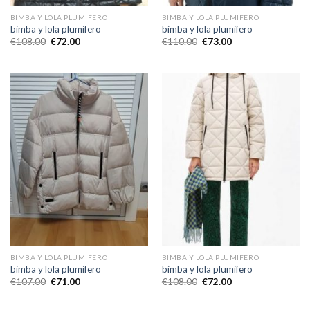
BIMBA Y LOLA PLUMIFERO
BIMBA Y LOLA PLUMIFERO
bimba y lola plumifero
bimba y lola plumifero
€
108.00
€
72.00
€
110.00
€
73.00
BIMBA Y LOLA PLUMIFERO
BIMBA Y LOLA PLUMIFERO
bimba y lola plumifero
bimba y lola plumifero
€
107.00
€
71.00
€
108.00
€
72.00