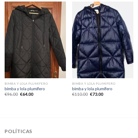
BIMBA Y LOLA PLUMIFERO
BIMBA Y LOLA PLUMIFERO
bimba y lola plumifero
bimba y lola plumifero
€
96.00
€
64.00
€
110.00
€
73.00
POLÍTICAS