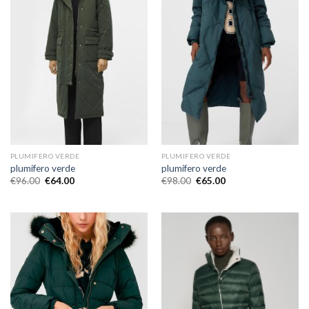
PLUMIFERO VERDE
PLUMIFERO VERDE
plumifero verde
plumifero verde
€
96.00
€
64.00
€
98.00
€
65.00