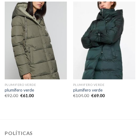
PLUMIFERO VERDE
PLUMIFERO VERDE
plumifero verde
plumifero verde
€
92.00
€
61.00
€
104.00
€
69.00
POLÍTICAS