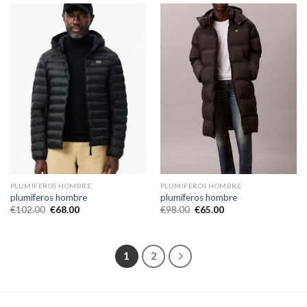
PLUMIFEROS HOMBRE
PLUMIFEROS HOMBRE
plumiferos hombre
plumiferos hombre
€
102.00
€
68.00
€
98.00
€
65.00
1
2