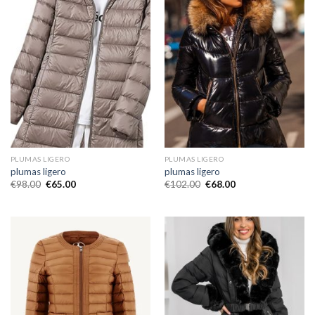
PLUMAS LIGERO
PLUMAS LIGERO
plumas ligero
plumas ligero
€
98.00
€
65.00
€
102.00
€
68.00