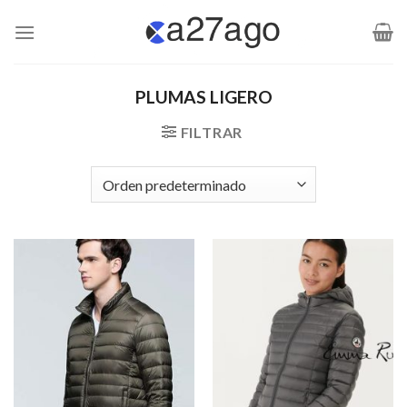
Saltar
al
contenido
PLUMAS LIGERO
FILTRAR