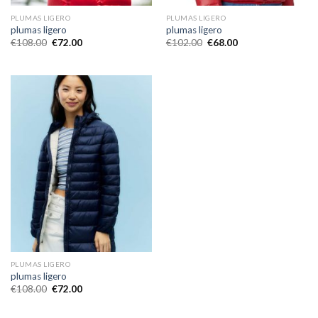
PLUMAS LIGERO
PLUMAS LIGERO
plumas ligero
plumas ligero
€
108.00
€
72.00
€
102.00
€
68.00
PLUMAS LIGERO
plumas ligero
€
108.00
€
72.00