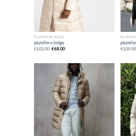
PLUMIFERO BEIGE
PLUMIFE
plumifero beige
plumife
€
102.00
€
68.00
€
105.00