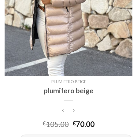
PLUMIFERO BEIGE
plumifero beige
105.00
70.00
€
€