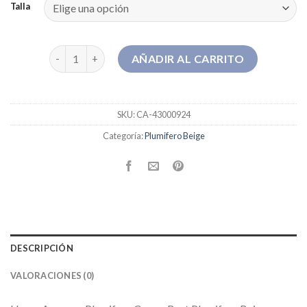
Talla
plumifero beige cantidad
AÑADIR AL CARRITO
SKU:
CA-43000924
Categoría:
Plumifero Beige
DESCRIPCIÓN
VALORACIONES (0)