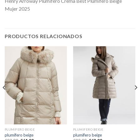
Henry Arroway Plumifero Crema Best Plumifero Beige
Mujer 2025
PRODUCTOS RELACIONADOS
PLUMIFERO BEIGE
PLUMIFERO BEIGE
plumifero beige
plumifero beige