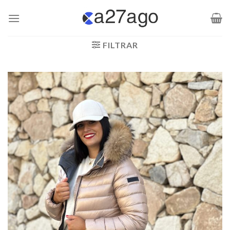
Saltar
al
contenido
FILTRAR