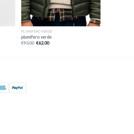
PLUMIFERO VERDE
plumifero verde
€
93.00
€
62.00