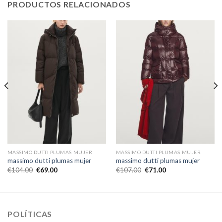
PRODUCTOS RELACIONADOS
MASSIMO DUTTI PLUMAS MUJER
MASSIMO DUTTI PLUMAS MUJER
massimo dutti plumas mujer
massimo dutti plumas mujer
€
104.00
€
69.00
€
107.00
€
71.00
POLÍTICAS