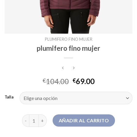
PLUMIFERO FINO MUJER
plumifero fino mujer
104.00
69.00
€
€
Talla
plumifero fino mujer cantidad
AÑADIR AL CARRITO