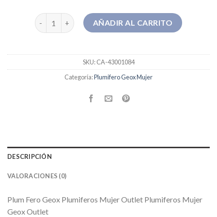
plumifero geox mujer cantidad
AÑADIR AL CARRITO
SKU:
CA-43001084
Categoría:
Plumifero Geox Mujer
DESCRIPCIÓN
VALORACIONES (0)
Plum Fero Geox Plumiferos Mujer Outlet Plumiferos Mujer
Geox Outlet