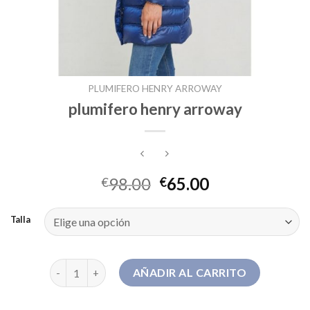
PLUMIFERO HENRY ARROWAY
plumifero henry arroway
98.00
65.00
€
€
Talla
plumifero henry arroway cantidad
AÑADIR AL CARRITO