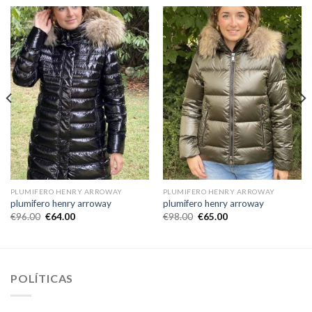
PLUMIFERO HENRY ARROWAY
PLUMIFERO HENRY ARROWAY
plumifero henry arroway
plumifero henry arroway
€
96.00
€
64.00
€
98.00
€
65.00
POLÍTICAS