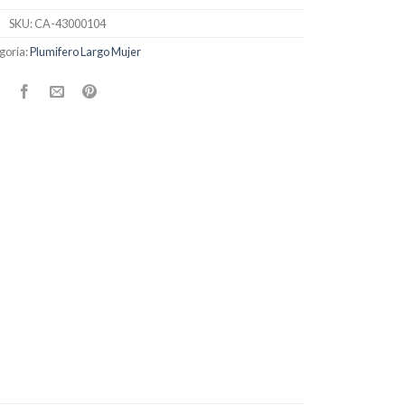
SKU:
CA-43000104
goría:
Plumifero Largo Mujer