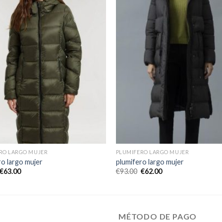
RO LARGO MUJER
PLUMIFERO LARGO MUJER
ro largo mujer
plumifero largo mujer
€
63.00
€
93.00
€
62.00
MÉTODO DE PAGO