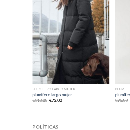
PLUMIFERO LARGO MUJER
PLUMIFE
plumifero largo mujer
plumife
€
110.00
€
73.00
€
95.00
POLÍTICAS