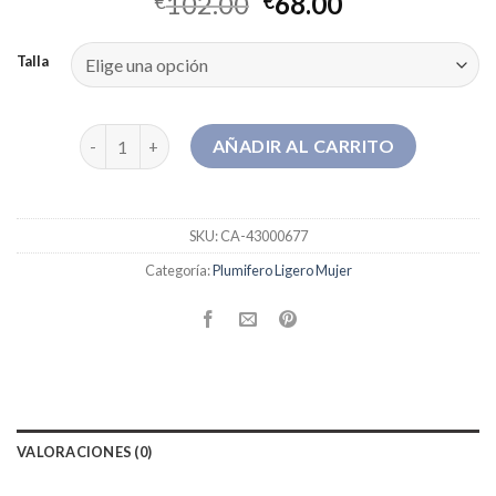
102.00
68.00
€
€
Talla
plumifero ligero mujer cantidad
AÑADIR AL CARRITO
SKU:
CA-43000677
Categoría:
Plumifero Ligero Mujer
VALORACIONES (0)