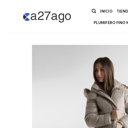
Saltar
al
INICIO
TIEN
contenido
PLUMIFERO FINO 