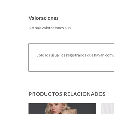
Valoraciones
No hay valoraciones aún.
Solo los usuarios registrados que hayan com
PRODUCTOS RELACIONADOS