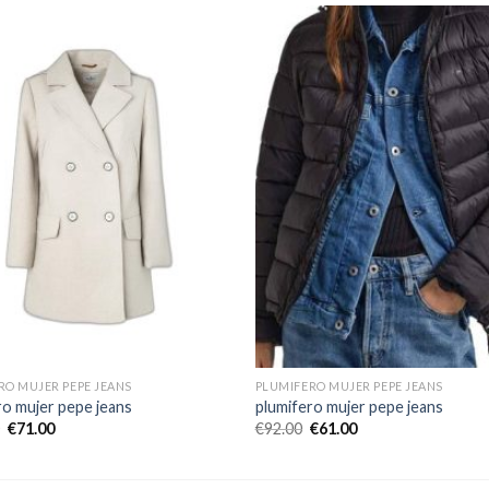
RO MUJER PEPE JEANS
PLUMIFERO MUJER PEPE JEANS
ro mujer pepe jeans
plumifero mujer pepe jeans
€
71.00
€
92.00
€
61.00