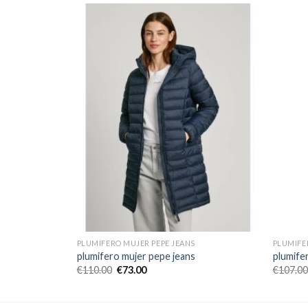
PLUMIFERO MUJER PEPE JEANS
PLUMIFE
plumifero mujer pepe jeans
plumife
€
110.00
€
73.00
€
107.00