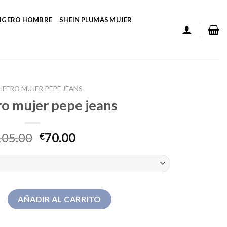
LIGERO HOMBRE
SHEIN PLUMAS MUJER
IFERO MUJER PEPE JEANS
o mujer pepe jeans
105.00
70.00
€
er pepe jeans cantidad
AÑADIR AL CARRITO