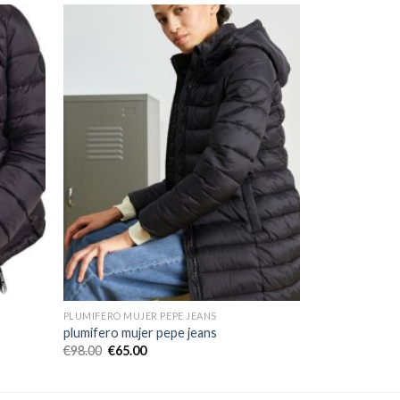
PLUMIFERO MUJER PEPE JEANS
plumifero mujer pepe jeans
€
98.00
€
65.00