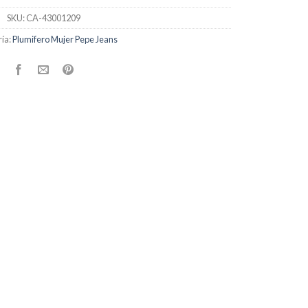
SKU:
CA-43001209
ía:
Plumifero Mujer Pepe Jeans