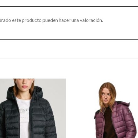
prado este producto pueden hacer una valoración.