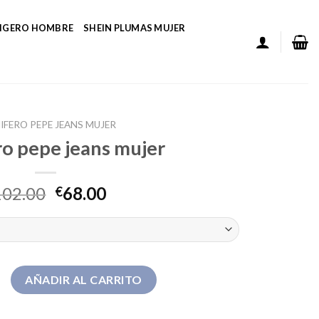
LIGERO HOMBRE
SHEIN PLUMAS MUJER
IFERO PEPE JEANS MUJER
o pepe jeans mujer
102.00
68.00
€
e jeans mujer cantidad
AÑADIR AL CARRITO