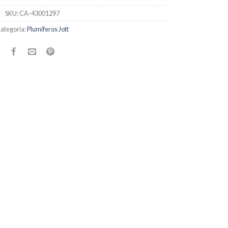
SKU:
CA-43001297
ategoría:
Plumiferos Jott