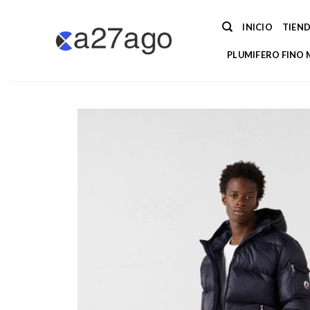
Saltar
al
INICIO
TIEN
contenido
PLUMIFERO FINO 