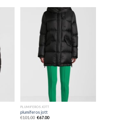
PLUMIFEROS JOTT
plumiferos jott
€
101.00
€
67.00