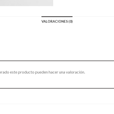
VALORACIONES (0)
prado este producto pueden hacer una valoración.