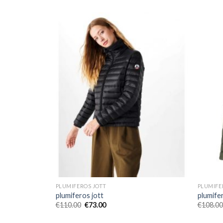
PLUMIFEROS JOTT
PLUMIFE
plumiferos jott
plumifer
€
110.00
€
73.00
€
108.00