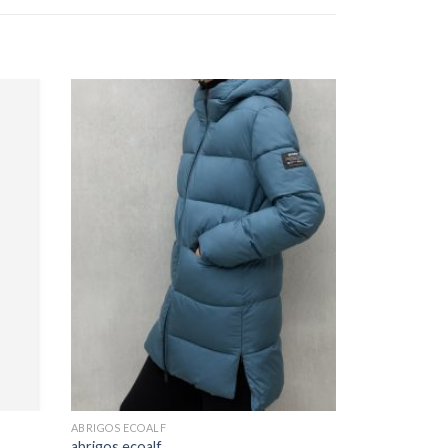
ABRIGOS ECOALF
abrigos ecoalf