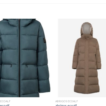
 ECOALF
ABRIGOS ECOALF
 ecoalf
abrigos ecoalf