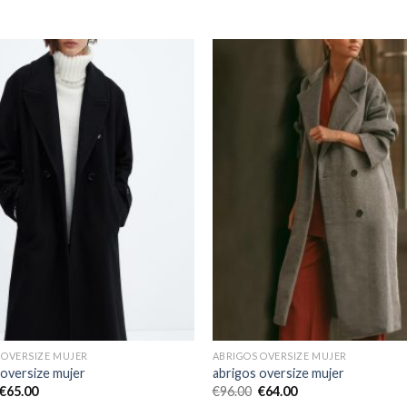
 OVERSIZE MUJER
ABRIGOS OVERSIZE MUJER
 oversize mujer
abrigos oversize mujer
€
65.00
€
96.00
€
64.00