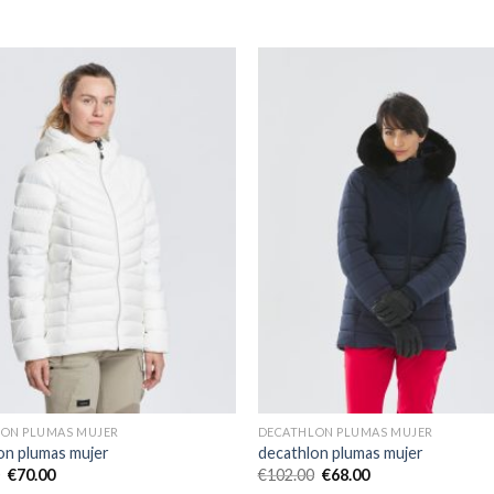
ON PLUMAS MUJER
DECATHLON PLUMAS MUJER
on plumas mujer
decathlon plumas mujer
€
70.00
€
102.00
€
68.00