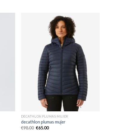
DECATHLON PLUMAS MUJER
decathlon plumas mujer
€
98.00
€
65.00