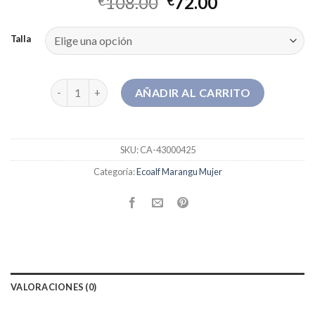
108.00
72.00
€
€
Talla
ecoalf marangu mujer cantidad
AÑADIR AL CARRITO
SKU:
CA-43000425
Categoría:
Ecoalf Marangu Mujer
VALORACIONES (0)