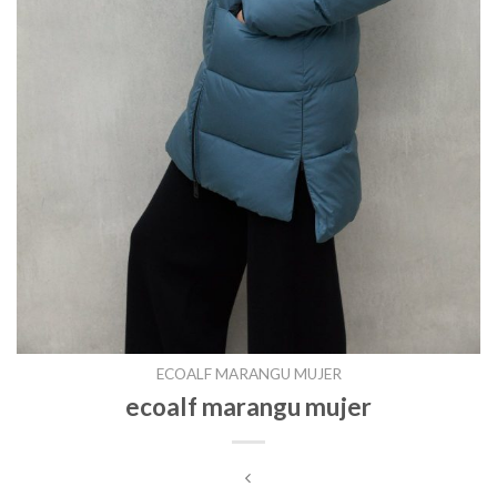
ECOALF MARANGU MUJER
ecoalf marangu mujer