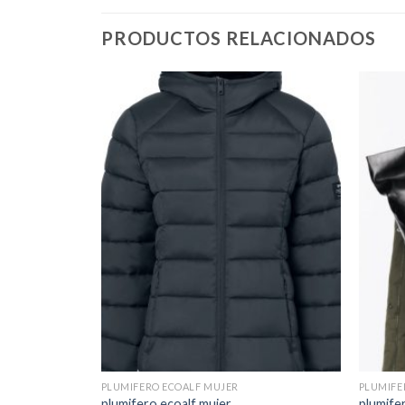
PRODUCTOS RELACIONADOS
PLUMIFERO ECOALF MUJER
PLUMIFE
plumifero ecoalf mujer
plumife