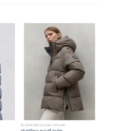
PLUMIFERO ECOALF MUJER
plumifero ecoalf mujer