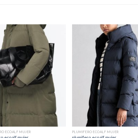
RO ECOALF MUJER
PLUMIFERO ECOALF MUJER
ro ecoalf mujer
plumifero ecoalf mujer