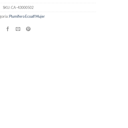
SKU:
CA-43000502
goría:
Plumifero Ecoalf Mujer