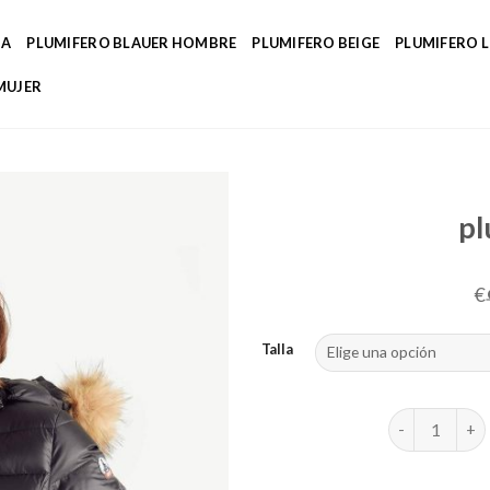
DA
PLUMIFERO BLAUER HOMBRE
PLUMIFERO BEIGE
PLUMIFERO 
MUJER
pl
€
Talla
plumiferos jo