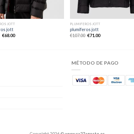
ROS JOTT
PLUMIFEROS JOTT
os jott
plumiferos jott
€
68.00
€
107.00
€
71.00
MÉTODO DE PAGO
Copyright 2026 ©
www.ca27agosto.es