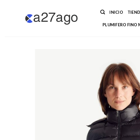
Saltar
al
INICIO
TIEN
contenido
PLUMIFERO FINO 