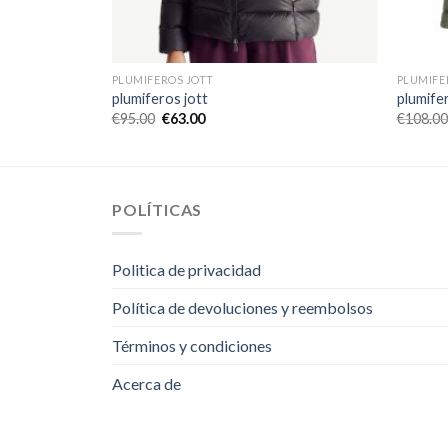
PLUMIFEROS JOTT
PLUMIFE
plumiferos jott
plumifer
€
95.00
€
63.00
€
108.00
POLÍTICAS
Politica de privacidad
Política de devoluciones y reembolsos
Términos y condiciones
Acerca de