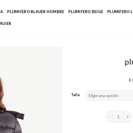
DA
PLUMIFERO BLAUER HOMBRE
PLUMIFERO BEIGE
PLUMIFERO 
MUJER
pl
€
Talla
plumiferos jo