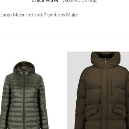
DESCRIPCIÓN
VALORACIONES (0)
Largo Mujer Jott Jott Plumiferos Mujer