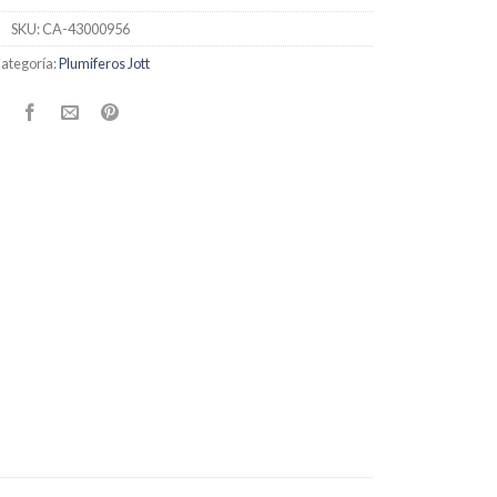
SKU:
CA-43000956
ategoría:
Plumiferos Jott