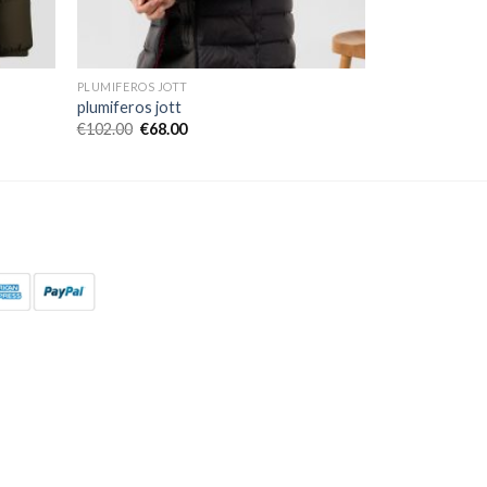
PLUMIFEROS JOTT
plumiferos jott
€
102.00
€
68.00