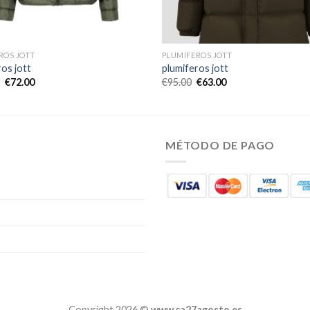
ROS JOTT
PLUMIFEROS JOTT
os jott
plumiferos jott
€
72.00
€
95.00
€
63.00
MÉTODO DE PAGO
Copyright 2026 ©
www.ca27agosto.es