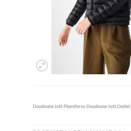
Doudoune Jott Plumiferos Doudoune Jott Outle