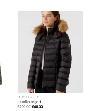
PLUMIFEROS JOTT
plumiferos jott
€
102.00
€
68.00