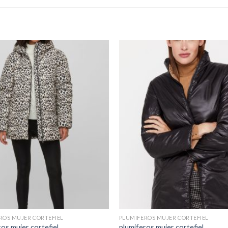
ROS MUJER CORTEFIEL
PLUMIFEROS MUJER CORTEFIEL
os mujer cortefiel
plumiferos mujer cortefiel