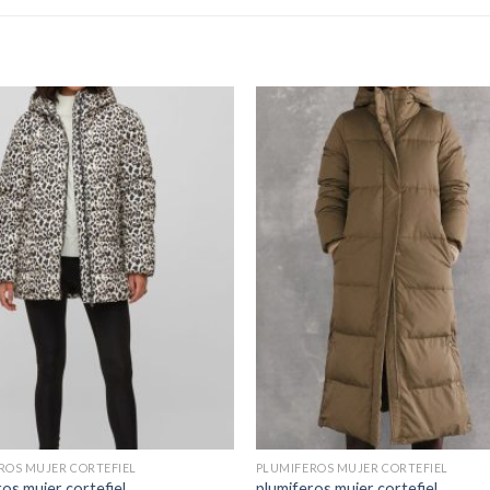
ROS MUJER CORTEFIEL
PLUMIFEROS MUJER CORTEFIEL
os mujer cortefiel
plumiferos mujer cortefiel