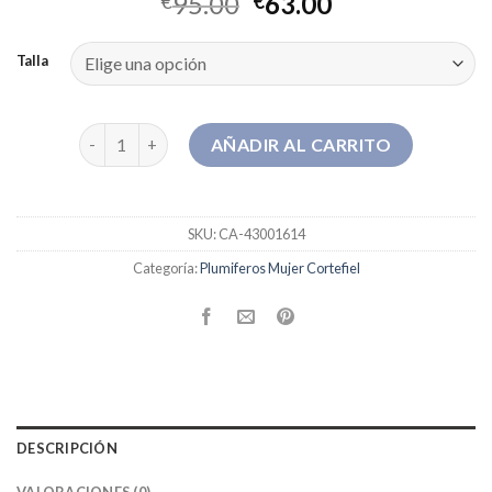
95.00
63.00
€
€
Talla
plumiferos mujer cortefiel cantidad
AÑADIR AL CARRITO
SKU:
CA-43001614
Categoría:
Plumiferos Mujer Cortefiel
DESCRIPCIÓN
VALORACIONES (0)