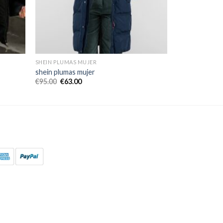
SHEIN PLUMAS MUJER
shein plumas mujer
€
95.00
€
63.00